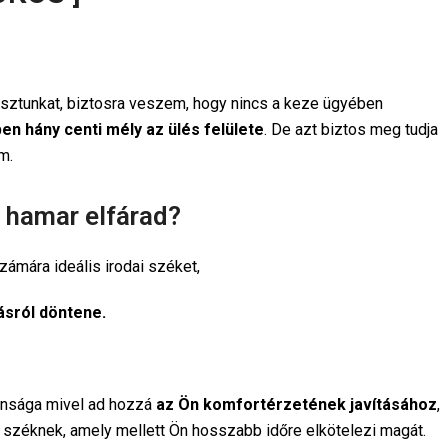
osztunkat, biztosra veszem, hogy nincs a keze ügyében
en hány centi mély az ülés felülete
. De azt biztos meg tudja
m.
n hamar elfárad?
zámára ideális irodai széket,
ásról döntene.
donsága mivel ad hozzá
az Ön komfortérzetének javításához
,
k a széknek, amely mellett Ön hosszabb időre elkötelezi magát.