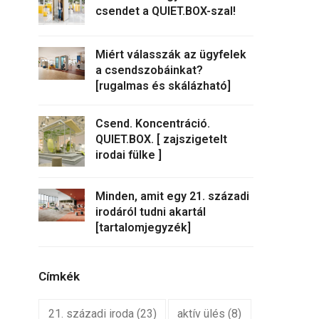
csendet a QUIET.BOX-szal!
Miért válasszák az ügyfelek
a csendszobáinkat?
[rugalmas és skálázható]
Csend. Koncentráció.
QUIET.BOX. [ zajszigetelt
irodai fülke ]
Minden, amit egy 21. századi
irodáról tudni akartál
[tartalomjegyzék]
Címkék
21. századi iroda
(23)
aktív ülés
(8)