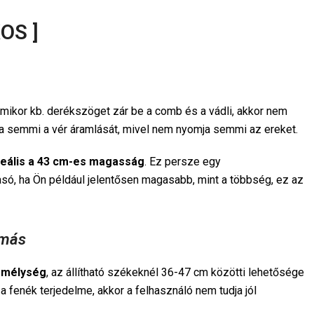
KOS ]
amikor kb. derékszöget zár be a comb és a vádli, akkor nem
a semmi a vér áramlását, mivel nem nyomja semmi az ereket.
deális a 43 cm-es magasság
. Ez persze egy
, ha Ön például jelentősen magasabb, mint a többség, ez az
 más
ésmélység
, az állítható székeknél 36-47 cm közötti lehetősége
 fenék terjedelme, akkor a felhasználó nem tudja jól