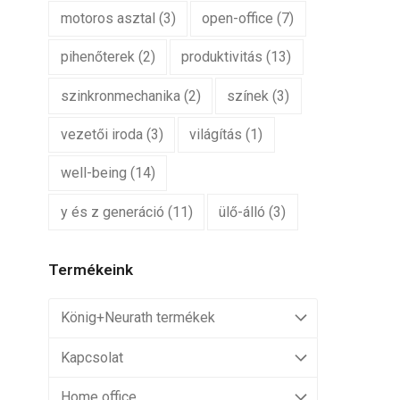
motoros asztal
(3)
open-office
(7)
pihenőterek
(2)
produktivitás
(13)
szinkronmechanika
(2)
színek
(3)
vezetői iroda
(3)
világítás
(1)
well-being
(14)
y és z generáció
(11)
ülő-álló
(3)
Termékeink
König+Neurath termékek
Kapcsolat
Home office