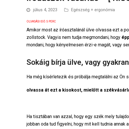
július 4, 2023
Egészség + ergonómia
OLVASÁSI IDŐ:
5
PERC
Amikor most az íróasztalánál ülve olvassa ezt a p
zollstock. Vagyis nem tudja megmondani, hogy
épp
mondani, hogy kényelmesen érzi-e magát, vagy se
Sokáig bírja ülve, vagy gyakra
Ha még kísérletezik és próbálja megtalálni az Ön s
olvassa át ezt a kisokost, mielőtt a székvásárl
Ha tisztában van azzal, hogy egy szék mely tulaj
jobban oda tud figyelni, hogy mit kell tudnia anna