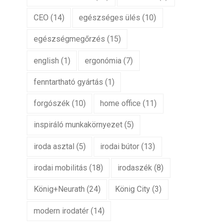
CEO
(14)
egészséges ülés
(10)
egészségmegőrzés
(15)
english
(1)
ergonómia
(7)
fenntartható gyártás
(1)
forgószék
(10)
home office
(11)
inspiráló munkakörnyezet
(5)
iroda asztal
(5)
irodai bútor
(13)
irodai mobilitás
(18)
irodaszék
(8)
König+Neurath
(24)
König City
(3)
modern irodatér
(14)