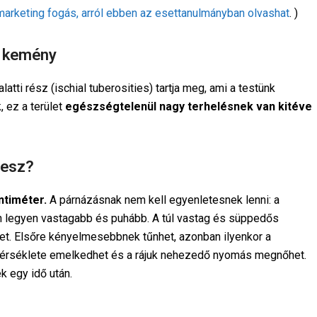
rketing fogás, arról ebben az esettanulmányban olvashat
. )
y kemény
atti rész (ischial tuberosities) tartja meg, ami a testünk
 ez a terület
egészségtelenül nagy terhelésnek van kitéve
lesz?
ntiméter.
A párnázásnak nem kell egyenletesnek lenni: a
n legyen vastagabb és puhább. A túl vastag és süppedős
et. Elsőre kényelmesebbnek tűnhet, azonban ilyenkor a
hőmérséklete emelkedhet és a rájuk nehezedő nyomás megnőhet.
 egy idő után.