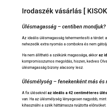
Irodaszék vásárlás [ KISO
Ülésmagasság – centiben mondjuk?
Az ideális ülésmagasság tehermentesíti a térdet: 
nehezedik extra nyomás a combokra és nem gátolj
Ha nem állítható a székünk magassága, akkor
az i
kompromisszumos megoldás, hiszen, kedves Olvasó
ülésmagasság bizony alacsony lesz.
Ülésmélység – fenekenként más és
A fix üléseknél
az ideális a 42 centiméteres ül
van. Ha az ülésmélység lényegesen nagyobb, mint a
kihasználni a szék háttámasza nyújtotta előnyöket.