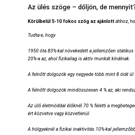
Az ülés szöge – dőljön, de mennyit
Körülbelül 5-10 fokos szög az ajánlott
ahhoz, ho
1950 óta 83%-kal növekedett a jellemzően statikus 
Az ülő életmóddal élőknél 70 % feletti a megbeteged