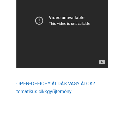
OPEN-OFFICE * ÁLDÁS VAGY ÁTOK?
tematikus cikkgyűjtemény