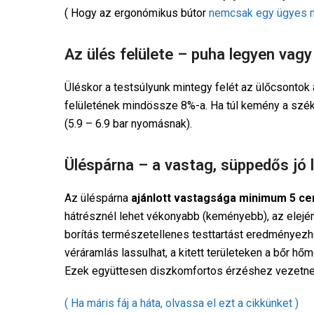
( Hogy az ergonómikus bútor
nemcsak egy ügyes ma
Az ülés felülete – puha legyen vag
Üléskor a testsúlyunk mintegy felét az ülőcsontok al
felületének mindössze 8%-a. Ha túl kemény a szék,
(5.9 – 6.9 bar nyomásnak).
Üléspárna – a vastag, süppedős jó 
Az üléspárna
ajánlott vastagsága minimum 5 ce
hátrésznél lehet vékonyabb (keményebb), az elejé
borítás természetellenes testtartást eredményezh
véráramlás lassulhat, a kitett területeken a bőr 
Ezek együttesen diszkomfortos érzéshez vezetnek
( Ha máris fáj a háta, olvassa el ezt a cikkünket )