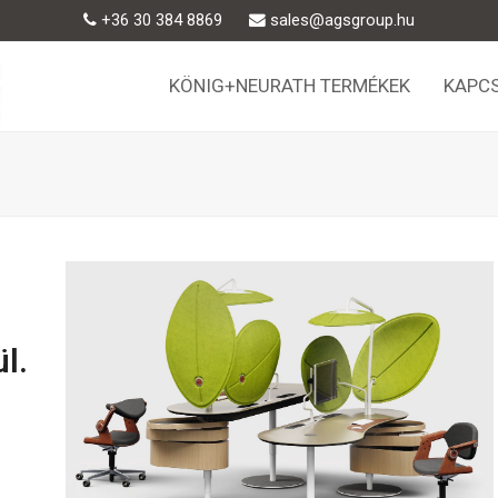
+36 30 384 8869
sales@agsgroup.hu
KÖNIG+NEURATH TERMÉKEK
KAPC
l.