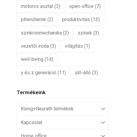
motoros asztal
(3)
open-office
(7)
pihenőterek
(2)
produktivitás
(13)
szinkronmechanika
(2)
színek
(3)
vezetői iroda
(3)
világítás
(1)
well-being
(14)
y és z generáció
(11)
ülő-álló
(3)
Termékeink
König+Neurath termékek
Kapcsolat
Home office