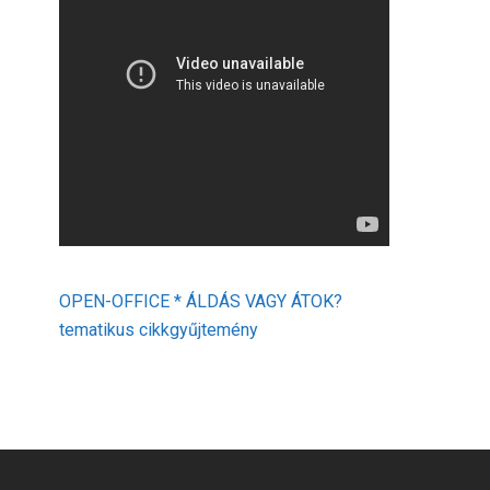
OPEN-OFFICE * ÁLDÁS VAGY ÁTOK?
tematikus cikkgyűjtemény