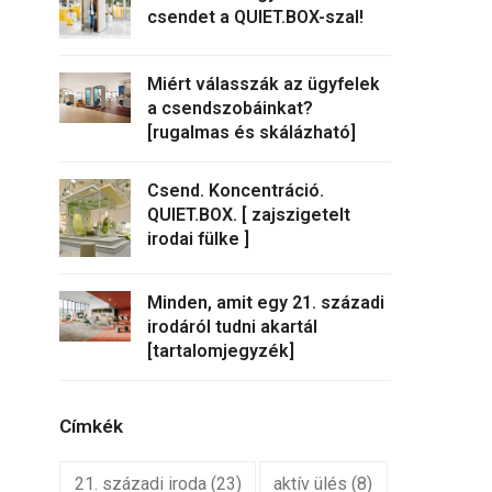
csendet a QUIET.BOX-szal!
Miért válasszák az ügyfelek
a csendszobáinkat?
[rugalmas és skálázható]
Csend. Koncentráció.
QUIET.BOX. [ zajszigetelt
irodai fülke ]
Minden, amit egy 21. századi
irodáról tudni akartál
[tartalomjegyzék]
Címkék
21. századi iroda
(23)
aktív ülés
(8)