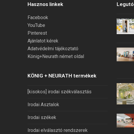
Hasznos linkek
Legutób
Facebook
YouTube
Pinterest
Ajánlatot kérek
Adatvédelmi tájékoztató
König+Neurath német oldal
KÖNIG + NEURATH termékek
[kisokos] irodai székválasztás
Irodai Asztalok
Irodai székek
Irodai elválasztó rendszerek