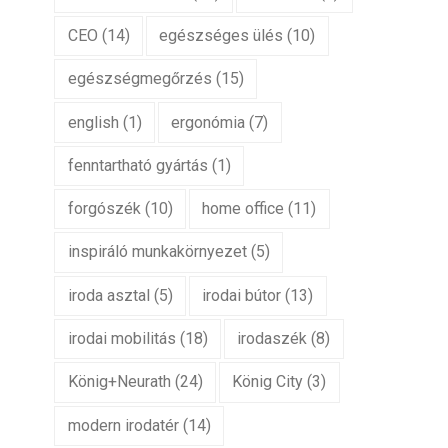
CEO
(14)
egészséges ülés
(10)
egészségmegőrzés
(15)
english
(1)
ergonómia
(7)
fenntartható gyártás
(1)
forgószék
(10)
home office
(11)
inspiráló munkakörnyezet
(5)
iroda asztal
(5)
irodai bútor
(13)
irodai mobilitás
(18)
irodaszék
(8)
König+Neurath
(24)
König City
(3)
modern irodatér
(14)