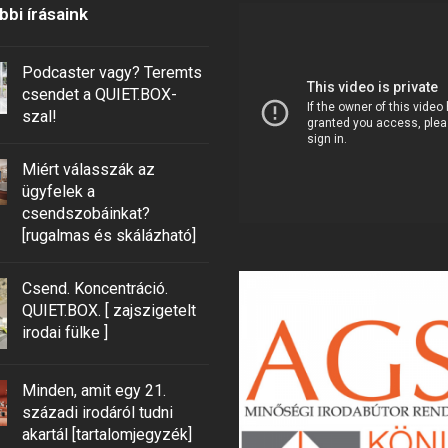
bi írásaink
Podcaster vagy? Teremts
csendet a QUIET.BOX-
szal!
Miért válasszák az
ügyfelek a
csendszobáinkat?
[rugalmas és skálázható]
Csend. Koncentráció.
QUIET.BOX. [ zajszigetelt
irodai fülke ]
Minden, amit egy 21.
századi irodáról tudni
akartál [tartalomjegyzék]