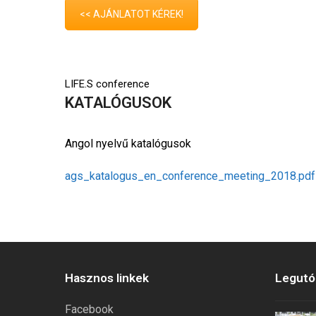
<< AJÁNLATOT KÉREK!
LIFE.S conference
KATALÓGUSOK
Angol nyelvű katalógusok
ags_katalogus_en_conference_meeting_2018.pdf
Hasznos linkek
Legutób
Facebook