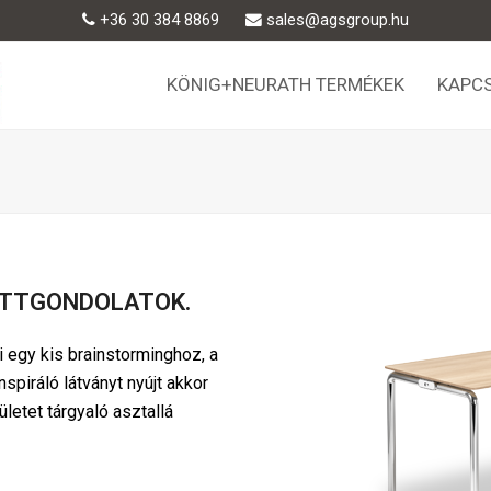
+36 30 384 8869
sales@agsgroup.hu
KÖNIG+NEURATH TERMÉKEK
KAPC
ETTGONDOLATOK.
i egy kis brainstorminghoz, a
spiráló látványt nyújt akkor
letet tárgyaló asztallá