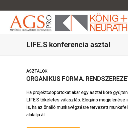
LIFE.S konferencia asztal
ASZTALOK
ORGANIKUS FORMA. RENDSZEREZ
Ha projektcsoportokat akar egy asztal köré gyűjten
LIFE.S tökéletes választás. Elegáns megjelenése in
is, ha az önálló munkavégzésre tervezett munkafelü
alakítja át.