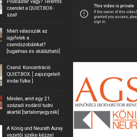
Podcaster vagy? Teremts
csendet a QUIET.BOX-
szal!
Miért válasszák az
ügyfelek a
csendszobáinkat?
[rugalmas és skálázható]
Csend. Koncentráció.
QUIET.BOX. [ zajszigetelt
irodai fülke ]
Minden, amit egy 21.
századi irodáról tudni
akartál [tartalomjegyzék]
A König und Neurath Auray
vezetői széke kézzel