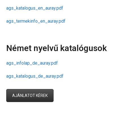
ags_katalogus_en_auray.pdf
ags_termekinfo_en_auray.pdf
Német nyelvű katalógusok
ags_infolap_de_auray.pdf
ags_katalogus_de_auray.pdf
AJÁNLATOT KÉREK