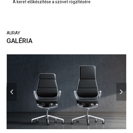
A keret előkészítése a szövet rögzítésére
AURAY
GALÉRIA
previous
next
slide
slide