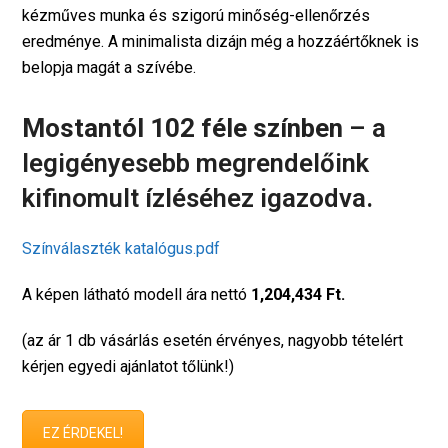
kézműves munka és szigorú minőség-ellenőrzés
eredménye. A minimalista dizájn még a hozzáértőknek is
belopja magát a szívébe.
Mostantól 102 féle színben
– a
legigényesebb megrendelőink
kifinomult ízléséhez igazodva.
Színválaszték katalógus.pdf
A képen látható modell ára nettó
1,204,434 Ft.
(az ár 1 db vásárlás esetén érvényes, nagyobb tételért
kérjen egyedi ajánlatot tőlünk!)
EZ ÉRDEKEL!