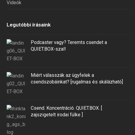
Videók
Legutóbbi írásaink
Podcaster vagy? Teremts csendet a
QUIET.BOX-szal!
Miért válasszák az ügyfelek a
csendszobáinkat? [rugalmas és skálázható]
Csend. Koncentráció. QUIET.BOX. [
zajszigetelt irodai fülke ]