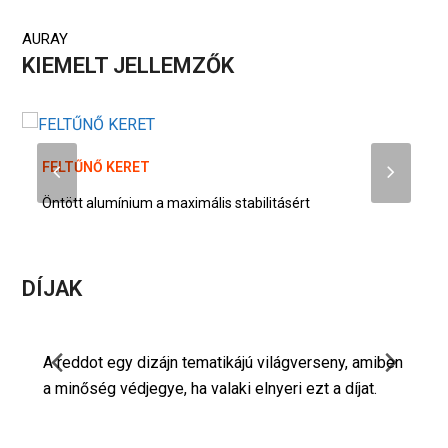
AURAY
KIEMELT JELLEMZŐK
FELTŰNŐ KERET
Previous
Next
Öntött alumínium a maximális stabilitásért
Slide
Slide
DÍJAK
Previous
Nex
A reddot egy dizájn tematikájú világverseny, amiben
a minőség védjegye, ha valaki elnyeri ezt a díjat.
Slide
Slid