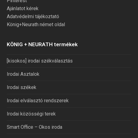
Pinterest
Ajánlatot kérek
Adatvédelmi tájékoztató
König+Neurath német oldal
KÖNIG + NEURATH termékek
[kisokos] irodai székválasztás
Irodai Asztalok
Irodai székek
Irodai elválasztó rendszerek
Irodai közösségi terek
Smart Office – Okos iroda