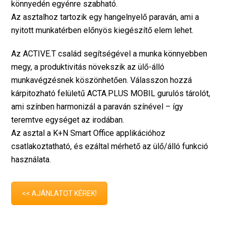
könnyedén egyénre szabható.
Az asztalhoz tartozik egy hangelnyelő paraván, ami a
nyitott munkatérben előnyös kiegészítő elem lehet.
Az ACTIVE.T család segítségével a munka könnyebben
megy, a produktivitás növekszik az ülő-álló
munkavégzésnek köszönhetően. Válasszon hozzá
kárpitozható felületű ACTA.PLUS MOBIL gurulós tárolót,
ami színben harmonizál a paraván színével – így
teremtve egységet az irodában.
Az asztal a K+N Smart Office applikációhoz
csatlakoztatható, és ezáltal mérhető az ülő/álló funkció
használata.
<< AJÁNLATOT KÉREK!