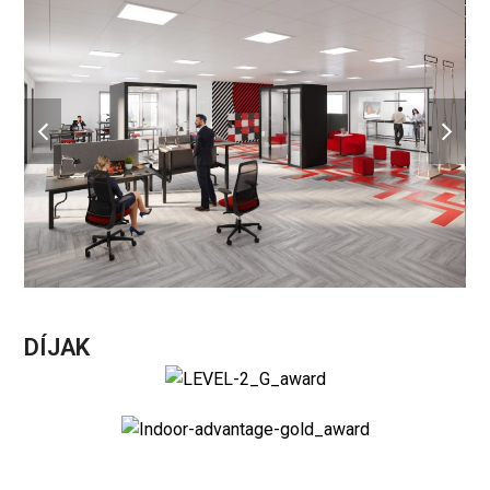
previous
next
slide
slide
DÍJAK