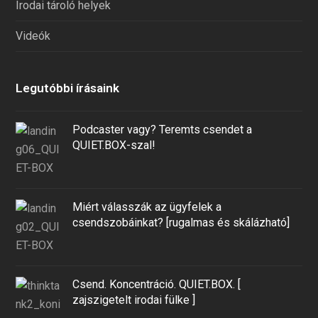
Irodai tároló helyek
Videók
Legutóbbi írásaink
Podcaster vagy? Teremts csendet a
QUIET.BOX-szal!
Miért válasszák az ügyfelek a
csendszobáinkat? [rugalmas és skálázható]
Csend. Koncentráció. QUIET.BOX. [
zajszigetelt irodai fülke ]