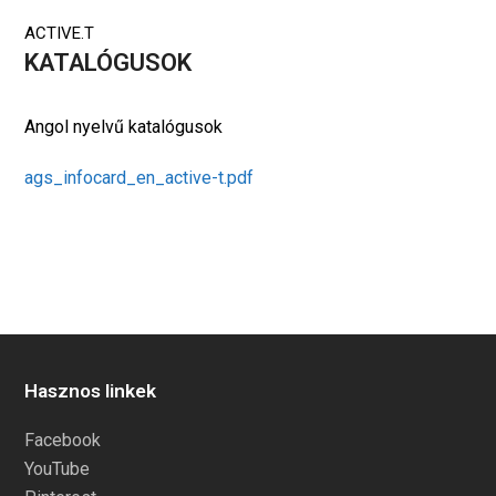
ACTIVE.T
KATALÓGUSOK
Angol nyelvű katalógusok
ags_infocard_en_active-t.pdf
Hasznos linkek
Facebook
YouTube