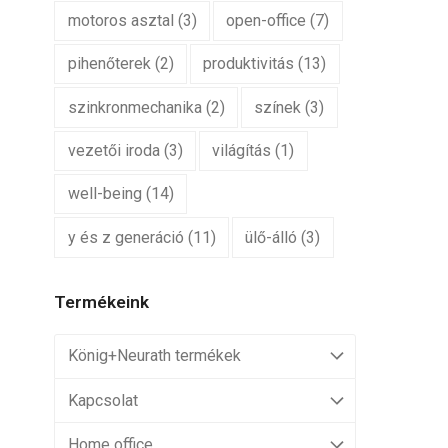
motoros asztal
(3)
open-office
(7)
pihenőterek
(2)
produktivitás
(13)
szinkronmechanika
(2)
színek
(3)
vezetői iroda
(3)
világítás
(1)
well-being
(14)
y és z generáció
(11)
ülő-álló
(3)
Termékeink
König+Neurath termékek
Kapcsolat
Home office