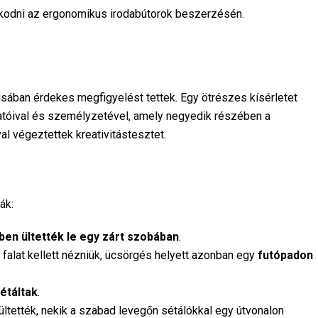
lkodni az ergonomikus irodabútorok beszerzésén.
ában érdekes megfigyelést tettek. Egy ötrészes kísérletet 
atóival és személyzetével, amely negyedik részében a 
l végeztettek kreativitástesztet.

ák:
ben ültették le egy zárt szobában
.
 falat kellett nézniük, ücsörgés helyett azonban egy
futópadon
étáltak
.
ültették, nekik a szabad levegőn sétálókkal egy útvonalon