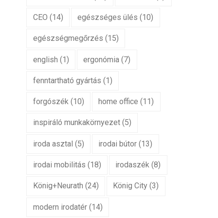
CEO
(14)
egészséges ülés
(10)
egészségmegőrzés
(15)
english
(1)
ergonómia
(7)
fenntartható gyártás
(1)
forgószék
(10)
home office
(11)
inspiráló munkakörnyezet
(5)
iroda asztal
(5)
irodai bútor
(13)
irodai mobilitás
(18)
irodaszék
(8)
König+Neurath
(24)
König City
(3)
modern irodatér
(14)