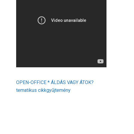
OPEN-OFFICE * ÁLDÁS VAGY ÁTOK?
tematikus cikkgyűjtemény