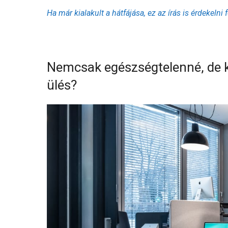
Ha már kialakult a hátfájása, ez az írás is érdekelni 
Nemcsak egészségtelenné, de k
ülés?