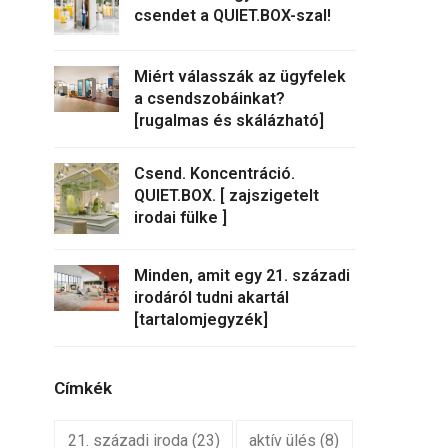
csendet a QUIET.BOX-szal!
Miért válasszák az ügyfelek
a csendszobáinkat?
[rugalmas és skálázható]
Csend. Koncentráció.
QUIET.BOX. [ zajszigetelt
irodai fülke ]
Minden, amit egy 21. századi
irodáról tudni akartál
[tartalomjegyzék]
Címkék
21. századi iroda
(23)
aktív ülés
(8)