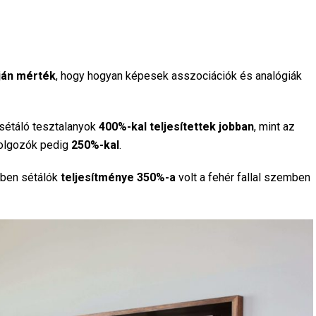
pján mérték
, hogy hogyan képesek asszociációk és analógiák
 sétáló tesztalanyok
400%-kal teljesítettek jobban
, mint az
dolgozók pedig
250%-kal
.
tben sétálók
teljesítménye 350%-a
volt a fehér fallal szemben