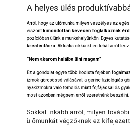
A helyes ülés produktívabbá
Arról, hogy az ülőmunka milyen veszélyes az egés
viszont
kimondottan kevesen foglalkoznak ér
pozícióban ülünk a munkahelyünkön. Egyes kutatás
kreativitásra.
Aktuális cikkünkben tehát arról le
“Nem akarom halálba ülni magam”
Ez a gondolat egyre több irodista fejében fogalma
izmok görcsössé válásával, a gerinc fiziológiás g
nyakizmokra való terhelés miatt fejfájással és gyak
most azonban mégsem erről szeretnénk beszélni.
Sokkal inkább arról, milyen további 
ülőmunkát végzőknek ez kifejezett