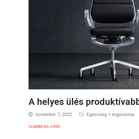
A helyes ülés produktívab
november 7, 2022
Egészség + ergonómia
OLVASÁSI IDŐ:
4
PERC