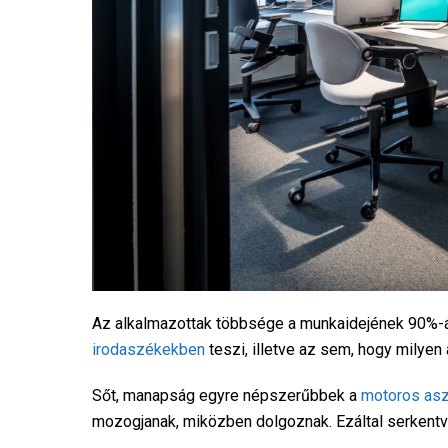
Az alkalmazottak többsége a munkaidejének 90%-át 
irodaszékekben
teszi, illetve az sem, hogy milyen 
Sőt, manapság egyre népszerűbbek a
motoros asz
mozogjanak, miközben dolgoznak. Ezáltal serkentve