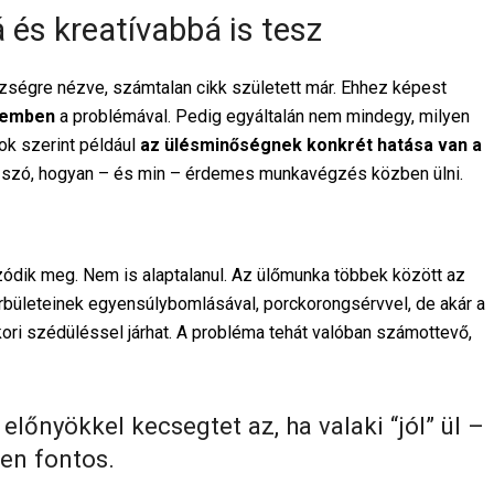
 és kreatívabbá is tesz
zségre nézve, számtalan cikk született már. Ehhez képest
demben
a problémával. Pedig egyáltalán nem mindegy, milyen
ok szerint például
az ülésminőségnek konkrét hatása van a
sz szó, hogyan – és min – érdemes munkavégzés közben ülni.
zódik meg. Nem is alaptalanul. Az ülőmunka többek között az
örbületeinek egyensúlybomlásával, porckorongsérvvel, de akár a
ori szédüléssel járhat.
A probléma tehát valóban számottevő,
előnyökkel kecsegtet az, ha valaki “jól” ül –
en fontos.